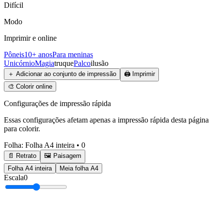
Difícil
Modo
Imprimir e online
Pôneis
10+ anos
Para meninas
Unicórnio
Magia
truque
Palco
ilusão
＋
Adicionar ao conjunto de impressão
🖨️
Imprimir
🎨
Colorir online
Configurações de impressão rápida
Essas configurações afetam apenas a impressão rápida desta página
para colorir.
Folha
:
Folha A4 inteira
•
0
📄 Retrato
🖼️ Paisagem
Folha A4 inteira
Meia folha A4
Escala
0