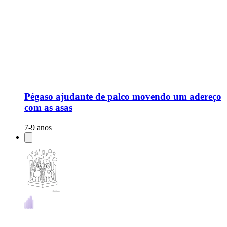
Pégaso ajudante de palco movendo um adereço
com as asas
7-9 anos