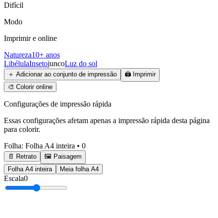
Difícil
Modo
Imprimir e online
Natureza
10+ anos
Libélula
Inseto
junco
Luz do sol
＋
Adicionar ao conjunto de impressão
🖨️
Imprimir
🎨
Colorir online
Configurações de impressão rápida
Essas configurações afetam apenas a impressão rápida desta página
para colorir.
Folha
:
Folha A4 inteira
•
0
📄 Retrato
🖼️ Paisagem
Folha A4 inteira
Meia folha A4
Escala
0