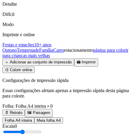
Detalhe
Difícil
Modo
Imprimir e online
Festas e estações
10+ anos
Outono
Tempestade
Família
Carro
estacionamento
página para colorir
para crianças mais velhas
＋
Adicionar ao conjunto de impressão
🖨️
Imprimir
🎨
Colorir online
Configurações de impressão rápida
Essas configurações afetam apenas a impressão rápida desta página
para colorir.
Folha
:
Folha A4 inteira
•
0
📄 Retrato
🖼️ Paisagem
Folha A4 inteira
Meia folha A4
Escala
0