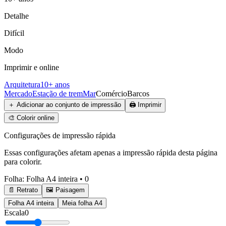
Detalhe
Difícil
Modo
Imprimir e online
Arquitetura
10+ anos
Mercado
Estação de trem
Mar
Comércio
Barcos
＋
Adicionar ao conjunto de impressão
🖨️
Imprimir
🎨
Colorir online
Configurações de impressão rápida
Essas configurações afetam apenas a impressão rápida desta página
para colorir.
Folha
:
Folha A4 inteira
•
0
📄 Retrato
🖼️ Paisagem
Folha A4 inteira
Meia folha A4
Escala
0