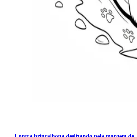
Lontra brincalhona deslizando pela margem de