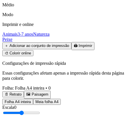
Médio
Modo
Imprimir e online
Animais
3-7 anos
Natureza
Peixe
＋
Adicionar ao conjunto de impressão
🖨️
Imprimir
🎨
Colorir online
Configurações de impressão rápida
Essas configurações afetam apenas a impressão rápida desta página
para colorir.
Folha
:
Folha A4 inteira
•
0
📄 Retrato
🖼️ Paisagem
Folha A4 inteira
Meia folha A4
Escala
0