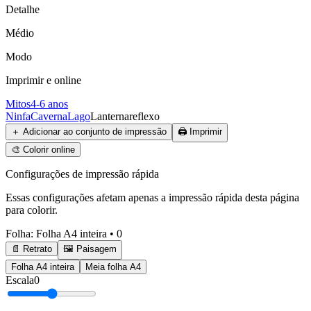
Detalhe
Médio
Modo
Imprimir e online
Mitos
4-6 anos
Ninfa
Caverna
Lago
Lanterna
reflexo
＋
Adicionar ao conjunto de impressão
🖨️
Imprimir
🎨
Colorir online
Configurações de impressão rápida
Essas configurações afetam apenas a impressão rápida desta página
para colorir.
Folha
:
Folha A4 inteira
•
0
📄 Retrato
🖼️ Paisagem
Folha A4 inteira
Meia folha A4
Escala
0