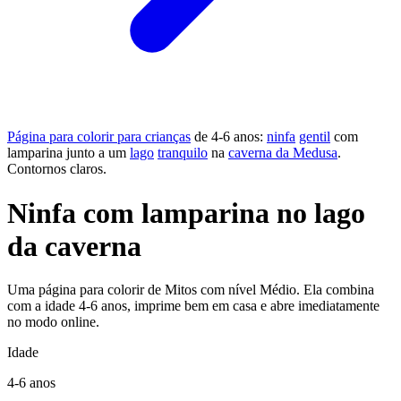
Página para colorir para crianças
de 4-6 anos:
ninfa
gentil
com
lamparina junto a um
lago
tranquilo
na
caverna da Medusa
.
Contornos claros.
Ninfa com lamparina no lago
da caverna
Uma página para colorir de Mitos com nível Médio. Ela combina
com a idade 4-6 anos, imprime bem em casa e abre imediatamente
no modo online.
Idade
4-6 anos