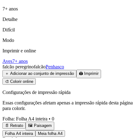
7+ anos
Detalhe
Difícil
Modo
Imprimir e online
Aves
7+ anos
falcão peregrino
falcão
Penhasco
＋
Adicionar ao conjunto de impressão
🖨️
Imprimir
🎨
Colorir online
Configurações de impressão rápida
Essas configurações afetam apenas a impressão rápida desta página
para colorir.
Folha
:
Folha A4 inteira
•
0
📄 Retrato
🖼️ Paisagem
Folha A4 inteira
Meia folha A4