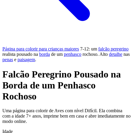
Página para colorir para crianças maiores
7-12: um
falcão peregrino
realista pousado na
borda
de um
penhasco
rochoso. Alto
detalhe
nas
penas
e
paisagem
.
Falcão Peregrino Pousado na
Borda de um Penhasco
Rochoso
Uma página para colorir de Aves com nível Difícil. Ela combina
com a idade 7+ anos, imprime bem em casa e abre imediatamente no
modo online.
Idade