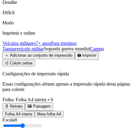
Detalhe
Difícil
Modo
Imprimir e online
Veículos militares
7+ anos
Para meninos
Tanque
veículo militar
Segunda guerra mundial
Campo
＋
Adicionar ao conjunto de impressão
🖨️
Imprimir
🎨
Colorir online
Configurações de impressão rápida
Essas configurações afetam apenas a impressão rápida desta página
para colorir.
Folha
:
Folha A4 inteira
•
0
📄 Retrato
🖼️ Paisagem
Folha A4 inteira
Meia folha A4
Escala
0