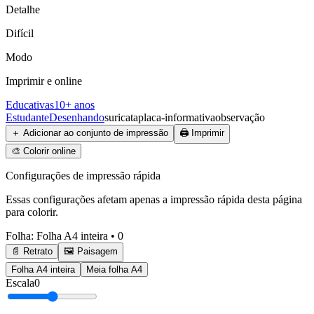
Detalhe
Difícil
Modo
Imprimir e online
Educativas
10+ anos
Estudante
Desenhando
suricata
placa-informativa
observação
＋
Adicionar ao conjunto de impressão
🖨️
Imprimir
🎨
Colorir online
Configurações de impressão rápida
Essas configurações afetam apenas a impressão rápida desta página
para colorir.
Folha
:
Folha A4 inteira
•
0
📄 Retrato
🖼️ Paisagem
Folha A4 inteira
Meia folha A4
Escala
0