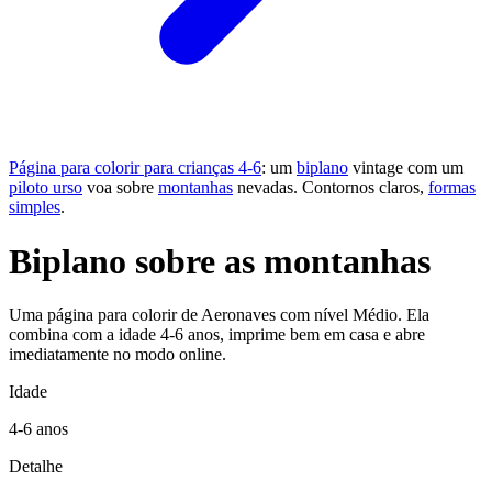
Página para colorir para crianças 4-6
: um
biplano
vintage com um
piloto urso
voa sobre
montanhas
nevadas. Contornos claros,
formas
simples
.
Biplano sobre as montanhas
Uma página para colorir de Aeronaves com nível Médio. Ela
combina com a idade 4-6 anos, imprime bem em casa e abre
imediatamente no modo online.
Idade
4-6 anos
Detalhe