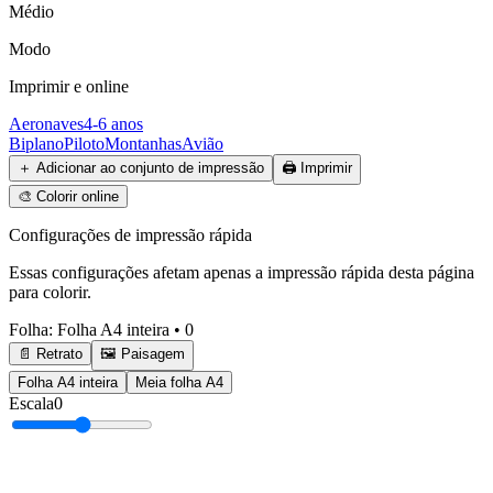
Médio
Modo
Imprimir e online
Aeronaves
4-6 anos
Biplano
Piloto
Montanhas
Avião
＋
Adicionar ao conjunto de impressão
🖨️
Imprimir
🎨
Colorir online
Configurações de impressão rápida
Essas configurações afetam apenas a impressão rápida desta página
para colorir.
Folha
:
Folha A4 inteira
•
0
📄 Retrato
🖼️ Paisagem
Folha A4 inteira
Meia folha A4
Escala
0