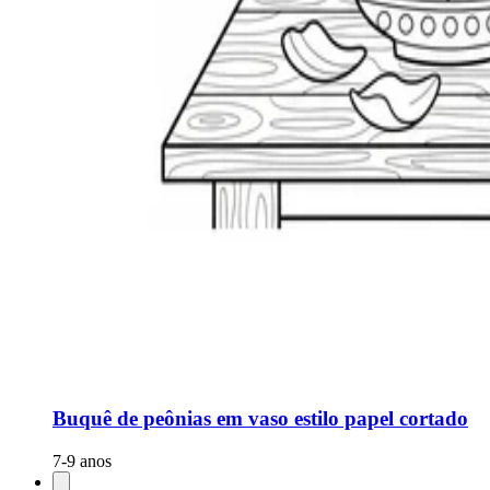
Buquê de peônias em vaso estilo papel cortado
7-9 anos