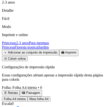
2-3 anos
Detalhe
Fácil
Modo
Imprimir e online
Princesas
2-3 anos
Para meninas
Princesa
Floresta tropical
Jardim
＋
Adicionar ao conjunto de impressão
🖨️
Imprimir
🎨
Colorir online
Configurações de impressão rápida
Essas configurações afetam apenas a impressão rápida desta página
para colorir.
Folha
:
Folha A4 inteira
•
0
📄 Retrato
🖼️ Paisagem
Folha A4 inteira
Meia folha A4
Escala
0