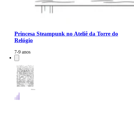
Princesa Steampunk no Ateliê da Torre do
Relógio
7-9 anos