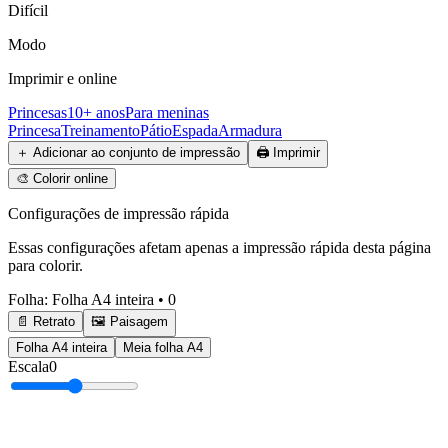
Difícil
Modo
Imprimir e online
Princesas
10+ anos
Para meninas
Princesa
Treinamento
Pátio
Espada
Armadura
＋
Adicionar ao conjunto de impressão
🖨️
Imprimir
🎨
Colorir online
Configurações de impressão rápida
Essas configurações afetam apenas a impressão rápida desta página
para colorir.
Folha
:
Folha A4 inteira
•
0
📄 Retrato
🖼️ Paisagem
Folha A4 inteira
Meia folha A4
Escala
0