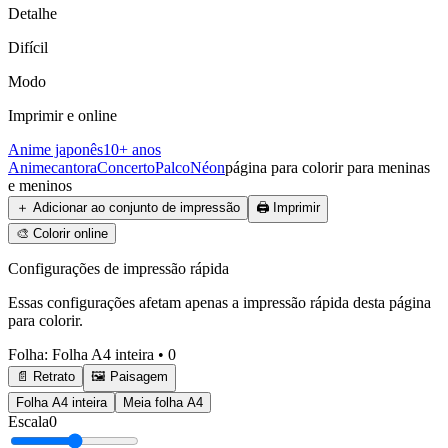
Detalhe
Difícil
Modo
Imprimir e online
Anime japonês
10+ anos
Anime
cantora
Concerto
Palco
Néon
página para colorir para meninas
e meninos
＋
Adicionar ao conjunto de impressão
🖨️
Imprimir
🎨
Colorir online
Configurações de impressão rápida
Essas configurações afetam apenas a impressão rápida desta página
para colorir.
Folha
:
Folha A4 inteira
•
0
📄 Retrato
🖼️ Paisagem
Folha A4 inteira
Meia folha A4
Escala
0