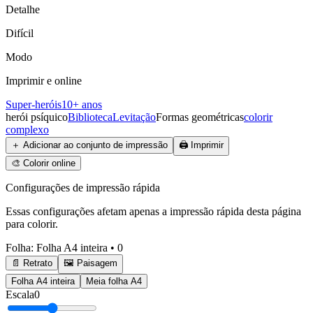
Detalhe
Difícil
Modo
Imprimir e online
Super-heróis
10+ anos
herói psíquico
Biblioteca
Levitação
Formas geométricas
colorir
complexo
＋
Adicionar ao conjunto de impressão
🖨️
Imprimir
🎨
Colorir online
Configurações de impressão rápida
Essas configurações afetam apenas a impressão rápida desta página
para colorir.
Folha
:
Folha A4 inteira
•
0
📄 Retrato
🖼️ Paisagem
Folha A4 inteira
Meia folha A4
Escala
0