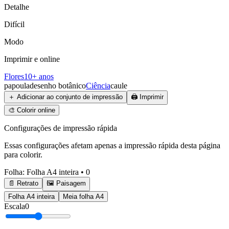
Detalhe
Difícil
Modo
Imprimir e online
Flores
10+ anos
papoula
desenho botânico
Ciência
caule
＋
Adicionar ao conjunto de impressão
🖨️
Imprimir
🎨
Colorir online
Configurações de impressão rápida
Essas configurações afetam apenas a impressão rápida desta página
para colorir.
Folha
:
Folha A4 inteira
•
0
📄 Retrato
🖼️ Paisagem
Folha A4 inteira
Meia folha A4
Escala
0