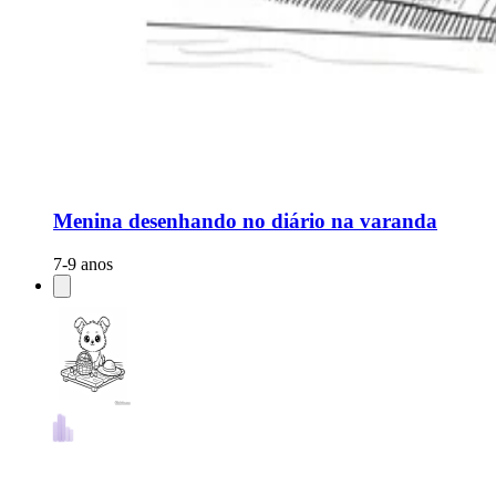
Menina desenhando no diário na varanda
7-9 anos