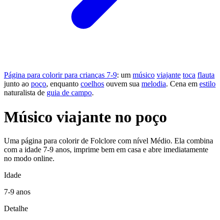
Página para colorir para crianças 7-9
: um
músico
viajante
toca
flauta
junto ao
poço
, enquanto
coelhos
ouvem sua
melodia
. Cena em
estilo
naturalista de
guia de campo
.
Músico viajante no poço
Uma página para colorir de Folclore com nível Médio. Ela combina
com a idade 7-9 anos, imprime bem em casa e abre imediatamente
no modo online.
Idade
7-9 anos
Detalhe