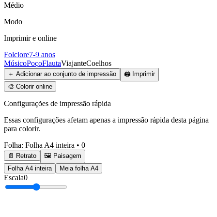
Médio
Modo
Imprimir e online
Folclore
7-9 anos
Músico
Poço
Flauta
Viajante
Coelhos
＋
Adicionar ao conjunto de impressão
🖨️
Imprimir
🎨
Colorir online
Configurações de impressão rápida
Essas configurações afetam apenas a impressão rápida desta página
para colorir.
Folha
:
Folha A4 inteira
•
0
📄 Retrato
🖼️ Paisagem
Folha A4 inteira
Meia folha A4
Escala
0