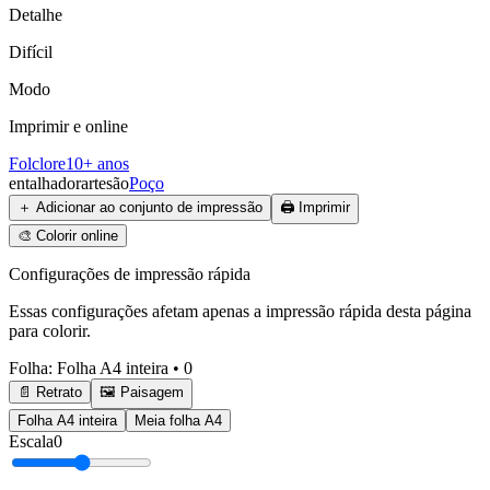
Detalhe
Difícil
Modo
Imprimir e online
Folclore
10+ anos
entalhador
artesão
Poço
＋
Adicionar ao conjunto de impressão
🖨️
Imprimir
🎨
Colorir online
Configurações de impressão rápida
Essas configurações afetam apenas a impressão rápida desta página
para colorir.
Folha
:
Folha A4 inteira
•
0
📄 Retrato
🖼️ Paisagem
Folha A4 inteira
Meia folha A4
Escala
0